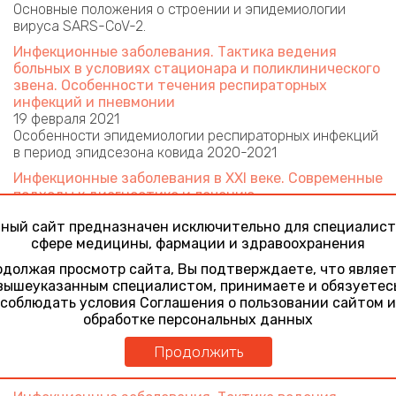
Основные положения о строении и эпидемиологии
вируса SARS-CoV-2.
Инфекционные заболевания. Тактика ведения
больных в условиях стационара и поликлинического
звена. Особенности течения респираторных
инфекций и пневмонии
19 февраля 2021
Особенности эпидемиологии респираторных инфекций
в период эпидсезона ковида 2020-2021
Инфекционные заболевания в ХХI веке. Современные
подходы к диагностике и лечению
23 апреля 2021
ный сайт предназначен исключительно для специалист
ОРВИ - в сезоне 2020/2021
сфере медицины, фармации и здравоохранения
Инфекционные заболевания. Тактика ведения
должая просмотр сайта, Вы подтверждаете, что являе
больных в условиях стационара и поликлинического
вышеуказанным специалистом, принимаете и обязуетес
звена
соблюдать условия Соглашения о пользовании сайтом и
26 октября 2021
обработке персональных данных
Эпидемиологическая характеристика новой
коронавирусной инфекции КОВИД-19
Продолжить
Актуальные вопросы врачебной практики:
лабораторные исследования при КОВИД-19