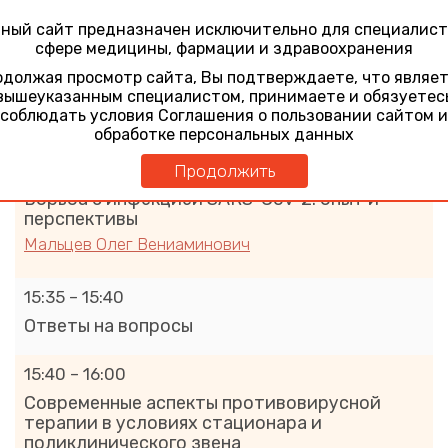
и перспективы
ный сайт предназначен исключительно для специалист
Шипилов Михаил Васильевич
сфере медицины, фармации и здравоохранения
должая просмотр сайта, Вы подтверждаете, что являе
15:10 – 15:15
вышеуказанным специалистом, принимаете и обязуетес
соблюдать условия Соглашения о пользовании сайтом и
Ответы на вопросы
обработке персональных данных
15:15 – 15:35
Продолжить
Борьба с инфекцией SARS-Cov-2: опыт и
перспективы
Мальцев Олег Вениаминович
15:35 – 15:40
Ответы на вопросы
15:40 – 16:00
Современные аспекты противовирусной
терапии в условиях стационара и
поликлинического звена