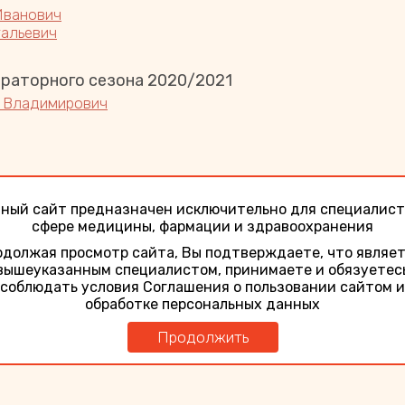
Иванович
тальевич
раторного сезона 2020/2021
 Владимирович
миологии респираторных инфекций в период эпид
ный сайт предназначен исключительно для специалист
ильевич
сфере медицины, фармации и здравоохранения
должая просмотр сайта, Вы подтверждаете, что являе
вышеуказанным специалистом, принимаете и обязуетес
соблюдать условия Соглашения о пользовании сайтом и
обработке персональных данных
ные инфекции в эпоху COVID-19 у детей
евич
Продолжить