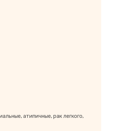
а
льные, атипичные, рак легкого,