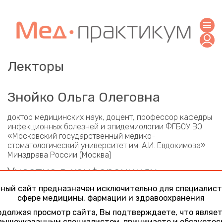
Лекторы
Знойко Ольга Олеговна
доктор медицинских наук, доцент, профессор кафедры
инфекционных болезней и эпидемиологии ФГБОУ ВО
«Московский государственный медико-
стоматологический университет им. А.И. Евдокимова»
Минздрава России (Москва)
Участие в конференциях
ный сайт предназначен исключительно для специалист
Социально значимые заболевания. Вызовы XXI века.
сфере медицины, фармации и здравоохранения
Второй день
15 сентября 2020
должая просмотр сайта, Вы подтверждаете, что являе
Опыт применения Вемлиди у беременной с
вышеуказанным специалистом, принимаете и обязуетес