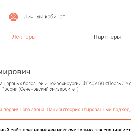
Личный кабинет
Лекторы
Партнеры
мирович
ра нервных болезней и нейрохирургии ФГАОУ ВО «Первый М
 России (Сеченовский Университет)
а первичного звена. Пациентоориентированный подход.
ой практике. Спорные вопросы в соматоневрологии
ный сайт предназначен исключительно для специалист