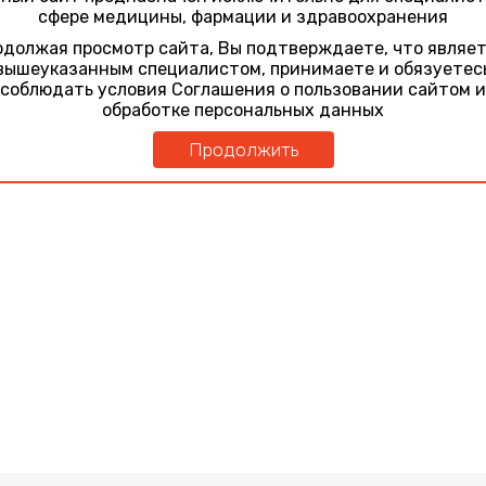
м лечении миопии у детей
сфере медицины, фармации и здравоохранения
должая просмотр сайта, Вы подтверждаете, что являе
вышеуказанным специалистом, принимаете и обязуетес
иц аккомодационно активного возраста: особенности клини
соблюдать условия Соглашения о пользовании сайтом и
обработке персональных данных
иц аккомодационно активного возраста: особенности клини
Продолжить