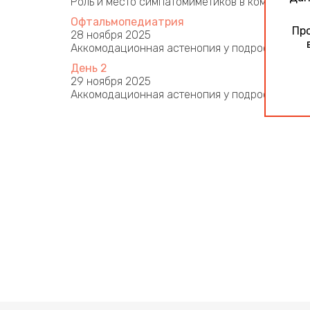
Роль и место симпатомиметиков в комплексно
Офтальмопедиатрия
Про
28 ноября 2025
Аккомодационная астенопия у подростков и л
День 2
29 ноября 2025
Аккомодационная астенопия у подростков и л