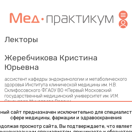
Лекторы
Жеребчикова Кристина
Юрьевна
ассистент кафедры эндокринологии и метаболического
здоровья Института клинической медицины им. Н.В.
Склифосовского ФГАОУ ВО «Первый Московский
государственный медицинский университет им. И.М.
Сеченова» Минздрава России
Участие в конференциях
ный сайт предназначен исключительно для специалист
сфере медицины, фармации и здравоохранения
Актуальные вопросы эндокринологии ​ ​ ​
должая просмотр сайта, Вы подтверждаете, что являе
10 июня 2026
вышеуказанным специалистом, принимаете и обязуетес