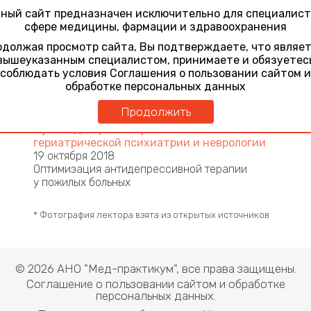
Борисовна
ный сайт предназначен исключительно для специалист
сфере медицины, фармации и здравоохранения
кандидат медицинских наук, ведущий научный
сотрудник отделения психозов позднего
должая просмотр сайта, Вы подтверждаете, что являе
возраста отдела гериатрической психиатрии
вышеуказанным специалистом, принимаете и обязуетес
ФГБНУ «Научный центр психического
соблюдать условия Соглашения о пользовании сайтом и
здоровья» (Москва)
обработке персональных данных
Участие в конференциях
Продолжить
Мультидисциплинарные аспекты
гериатрической психиатрии и неврологии
19 октября 2018
Оптимизация антидепрессивной терапии
у пожилых больных
* Фотография лектора взята из открытых источников
© 2026 АНО "Мед-практикум", все права защищены.
Соглашение о пользовании сайтом и обработке
персональных данных.