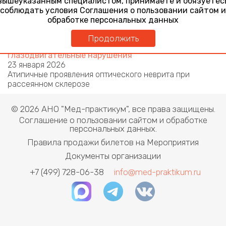
вышеуказанным специалистом, принимаете и обязуетес
24 января 2025
соблюдать условия Соглашения о пользовании сайтом и
Оптические невриты в практике офтальмолога
обработке персональных данных
Актуальные вопросы нейроофтальмологии.
Многоликая нейроофтальмология: поражение
Продолжить
зрительного пути, краниоорбитальные процессы,
глазодвигательные нарушения
23 января 2026
Атипичные проявления оптического неврита при
рассеянном склерозе
© 2026 АНО "Мед-практикум", все права защищены.
Соглашение о пользовании сайтом и обработке
персональных данных.
Правила продажи билетов на Мероприятия
Документы организации
+7 (499) 728-06-38
info@med-praktikum.ru