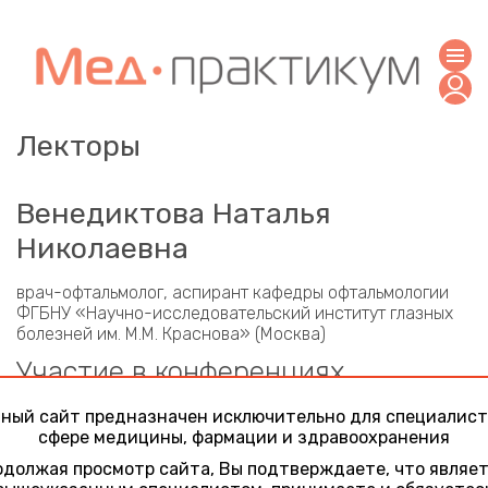
Лекторы
Венедиктова Наталья
Николаевна
врач-офтальмолог, аспирант кафедры офтальмологии
ФГБНУ «Научно-исследовательский институт глазных
болезней им. М.М. Краснова» (Москва)
Участие в конференциях
Актуальные вопросы нейроофтальмологии.
ный сайт предназначен исключительно для специалист
Зрительный путь от сетчатки до зрительной коры:
сфере медицины, фармации и здравоохранения
патология, патофизиология. Методы
должая просмотр сайта, Вы подтверждаете, что являе
восстановления зрительной функции