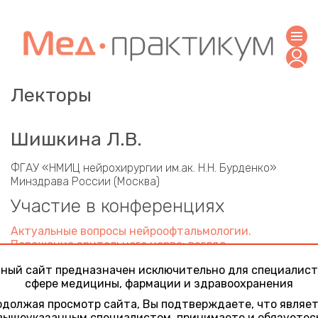
Лекторы
Шишкина Л.В.
ФГАУ «НМИЦ нейрохирургии им.ак. Н.Н. Бурденко»
Минздрава России (Москва)
Участие в конференциях
Актуальные вопросы нейроофтальмологии.
Поражение зрительного нерва: взгляд
офтальмолога, невролога, вирусолога/
ный сайт предназначен исключительно для специалист
инфекциониста, нейрохирурга
сфере медицины, фармации и здравоохранения
28 января 2022
Сложности диагностики и дифференциальной
должая просмотр сайта, Вы подтверждаете, что являе
диагностики, с которыми встречается
вышеуказанным специалистом, принимаете и обязуетес