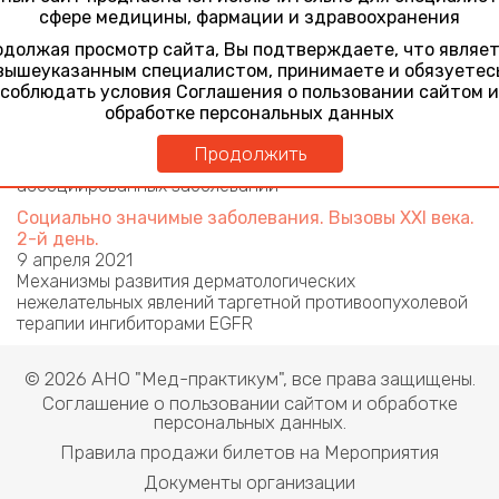
терапевтической и общей врачебной практике
сфере медицины, фармации и здравоохранения
29 октября 2018
Алопеция в практике терапевта. Диагностика и тактика
должая просмотр сайта, Вы подтверждаете, что являе
ведения
вышеуказанным специалистом, принимаете и обязуетес
соблюдать условия Соглашения о пользовании сайтом и
Социально значимые заболевания. Вызовы XXI века.
обработке персональных данных
Первый день
14 сентября 2020
Продолжить
Вирус папилломы человека. Профилактика ВПЧ-
ассоциированных заболеваний
Социально значимые заболевания. Вызовы XXI века.
2-й день.
9 апреля 2021
Механизмы развития дерматологических
нежелательных явлений таргетной противоопухолевой
терапии ингибиторами EGFR
© 2026 АНО "Мед-практикум", все права защищены.
Соглашение о пользовании сайтом и обработке
персональных данных.
Правила продажи билетов на Мероприятия
Документы организации