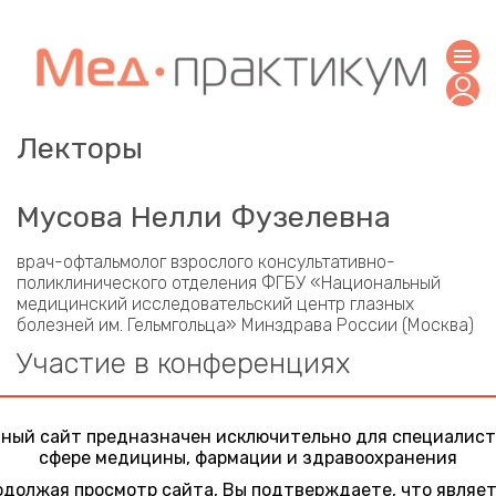
Лекторы
Мусова Нелли Фузелевна
врач-офтальмолог взрослого консультативно-
поликлинического отделения ФГБУ «Национальный
медицинский исследовательский центр глазных
болезней им. Гельмгольца» Минздрава России (Москва)
Участие в конференциях
Актуальные вопросы нейроофтальмологии.
Поражение зрительного анализатора: от сетчатки
ный сайт предназначен исключительно для специалист
до зрительной коры
сфере медицины, фармации и здравоохранения
27 января 2023
Зрительные функции у больных с параневральными
должая просмотр сайта, Вы подтверждаете, что являе