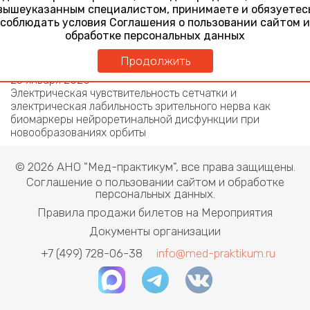
опухолями орбиты
вышеуказанным специалистом, принимаете и обязуетес
соблюдать условия Соглашения о пользовании сайтом и
Актуальные вопросы нейроофтальмологии.
обработке персональных данных
Многоликая нейроофтальмология: поражение
зрительного пути, краниоорбитальные процессы,
Продолжить
глазодвигательные нарушения
23 января 2026
Электрическая чувствительность сетчатки и
электрическая лабильность зрительного нерва как
биомаркеры нейроретинальной дисфункции при
новообразованиях орбиты
© 2026 АНО "Мед-практикум", все права защищены.
Соглашение о пользовании сайтом и обработке
персональных данных.
Правила продажи билетов на Мероприятия
Документы организации
+7 (499) 728-06-38
info@med-praktikum.ru