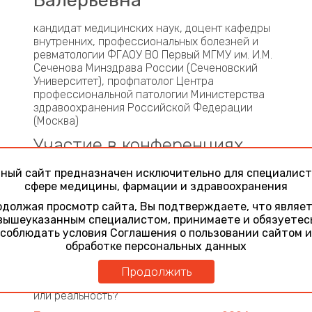
Валерьевна
кандидат медицинских наук, доцент кафедры
внутренних, профессиональных болезней и
ревматологии ФГАОУ ВО Первый МГМУ им. И.М.
Сеченова Минздрава России (Сеченовский
Университет), профпатолог Центра
профессиональной патологии Министерства
здравоохранения Российской Федерации
(Москва)
Участие в конференциях
Респираторные инфекции и бронхолегочные
ный сайт предназначен исключительно для специалист
заболевания. Современная диагностика,
сфере медицины, фармации и здравоохранения
лечение и профилактика
должая просмотр сайта, Вы подтверждаете, что являе
23 ноября 2021
вышеуказанным специалистом, принимаете и обязуетес
Коморбидный пациент: важные аспекты
соблюдать условия Соглашения о пользовании сайтом и
эффективности и безопасности терапии ХОБЛ
обработке персональных данных
Актуальные вопросы пульмонологии
25 февраля 2022
Продолжить
Достижение контроля при лечении ХОБЛ: миф
или реальность?