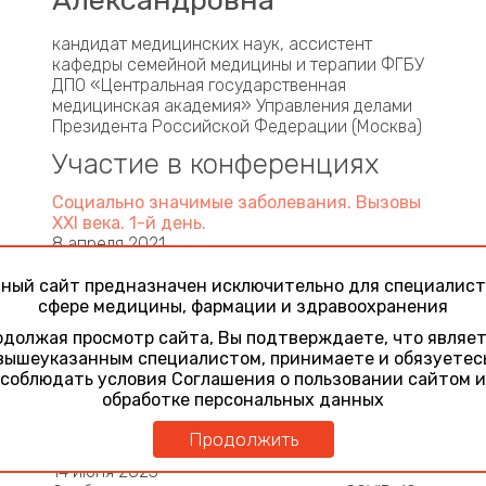
Александровна
кандидат медицинских наук, ассистент
кафедры семейной медицины и терапии ФГБУ
ДПО «Центральная государственная
медицинская академия» Управления делами
Президента Российской Федерации (Москва)
Участие в конференциях
Социально значимые заболевания. Вызовы
XXI века. 1-й день.
8 апреля 2021
Covid 19 – желудочно-кишечные проявления.
ный сайт предназначен исключительно для специалист
Респираторные инфекции и бронхолегочные
сфере медицины, фармации и здравоохранения
заболевания. Современная диагностика,
лечение и профилактика
должая просмотр сайта, Вы подтверждаете, что являе
23 ноября 2022
вышеуказанным специалистом, принимаете и обязуетес
Комплексная оценка клинического течения
соблюдать условия Соглашения о пользовании сайтом и
COVID-19 у стационарных больных
обработке персональных данных
Инфекционные заболевания. Актуальные
Продолжить
проблемы и пути решения
14 июня 2023