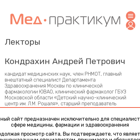
Лекторы
Кондрахин Андрей Петрович
кандидат медицинских наук, член РНМОТ, главный
внештатный специалист Департамента
Здравоохранения Москвы по клинической
фармакологии ЮВАО, клинический фармаколог ГБУЗ
Московской области «Детский научно-клинический
центр им. Л.М. Рошаля», старший преподаватель
кафедры фармакологии института фармации и
медицинской химии ФГАОУ ВО «Российский
ный сайт предназначен исключительно для специалист
национальный исследовательский медицинский
сфере медицины, фармации и здравоохранения
университет имени Н.И. Пирогова» Минздрава России
должая просмотр сайта, Вы подтверждаете, что являе
Участие в конференциях
вышеуказанным специалистом, принимаете и обязуетес