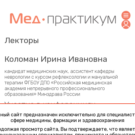
Лекторы
Коломан Ирина Ивановна
кандидат медицинских наук, ассистент кафедры
неврологии с курсом рефлексологии и мануальной
терапии ФГБОУ ДПО «Российская медицинская
академия непрерывного профессионального
образования» Минздрава России
Участие в конференциях
ный сайт предназначен исключительно для специалист
Неврология в клинических примерах. Атипичные
сфере медицины, фармации и здравоохранения
случаи частых неврологических заболеваний
21 ноября 2025
должая просмотр сайта, Вы подтверждаете, что являе
Разбор пациента с атипичной болезнью Паркинсона
вышеуказанным специалистом, принимаете и обязуетес