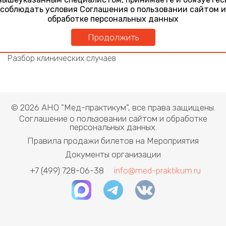
соблюдать условия Соглашения о пользовании сайтом и
Неврологический больной в терапевтической
обработке персональных данных
практике. Клинические рекомендации - будущее
медицины
Продолжить
27 марта 2026
Неврологический больной в терапевтической практике.
Разбор клинических случаев
© 2026 АНО "Мед-практикум", все права защищены.
Соглашение о пользовании сайтом и обработке
персональных данных.
Правила продажи билетов на Мероприятия
Документы организации
+7 (499) 728-06-38
info@med-praktikum.ru