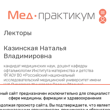
Лекторы
Казинская Наталья
Владимировна
кандидат медицинских наук, доцент кафедры
офтальмологии Института материнства и детства
ФГАОУ ВО «Российский национальный
исследовательский медицинский университет имени
Н.И. Пирогова» Минздрава России (Москва)
Участие в конференциях
ный сайт предназначен исключительно для специалист
сфере медицины, фармации и здравоохранения
Офтальмопедиатрия
должая просмотр сайта, Вы подтверждаете, что являе
28 ноября 2025
вышеуказанным специалистом, принимаете и обязуетес