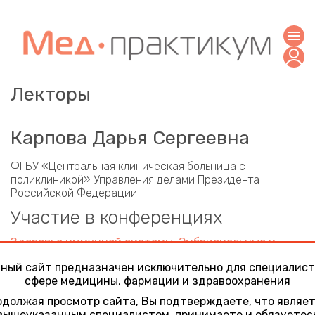
Лекторы
Карпова Дарья Сергеевна
ФГБУ «Центральная клиническая больница с
поликлиникой» Управления делами Президента
Российской Федерации
Участие в конференциях
Здоровье иммунной системы. Эмбриональные и
другие маркеры инфекций и опухолевого роста
ный сайт предназначен исключительно для специалист
17 марта 2023
сфере медицины, фармации и здравоохранения
Выявление минорных субпопуляций Т-лимфоцитов у
пациентов разных возрастов
должая просмотр сайта, Вы подтверждаете, что являе
Оптимальный подбор из спектра онкомаркёров в
вышеуказанным специалистом, принимаете и обязуетес