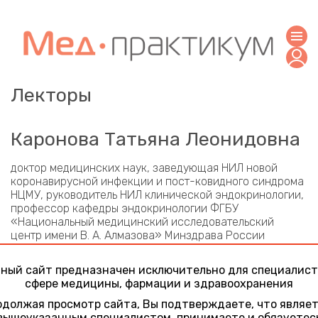
Лекторы
Каронова Татьяна Леонидовна
доктор медицинских наук, заведующая НИЛ новой
коронавирусной инфекции и пост-ковидного синдрома
НЦМУ, руководитель НИЛ клинической эндокринологии,
профессор кафедры эндокринологии ФГБУ
«Национальный медицинский исследовательский
центр имени В. А. Алмазова» Минздрава России
Участие в конференциях
ный сайт предназначен исключительно для специалист
сфере медицины, фармации и здравоохранения
Достижения эндокринологии 21 века
5 декабря 2024
должая просмотр сайта, Вы подтверждаете, что являе
Роль дефицита витамина Д в нарушениях углеводного
вышеуказанным специалистом, принимаете и обязуетес