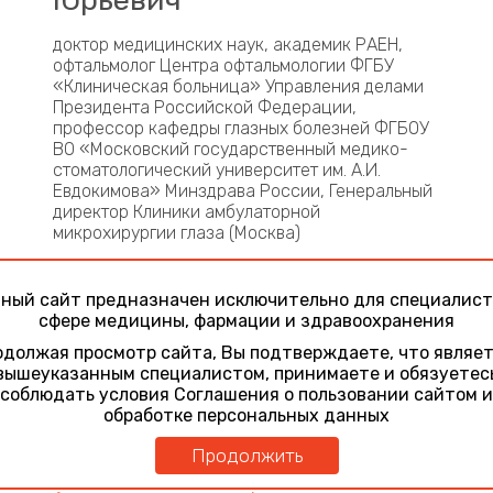
Юрьевич
доктор медицинских наук, академик РАЕН,
офтальмолог Центра офтальмологии ФГБУ
«Клиническая больница» Управления делами
Президента Российской Федерации,
профессор кафедры глазных болезней ФГБОУ
ВО «Московский государственный медико-
стоматологический университет им. А.И.
Евдокимова» Минздрава России, Генеральный
директор Клиники амбулаторной
микрохирургии глаза (Москва)
Участие в конференциях
ный сайт предназначен исключительно для специалист
Актуальные вопросы офтальмологии
сфере медицины, фармации и здравоохранения
23 ноября 2018
Современные подходы к хирургическому
должая просмотр сайта, Вы подтверждаете, что являе
лечению кератоконуса
вышеуказанным специалистом, принимаете и обязуетес
соблюдать условия Соглашения о пользовании сайтом и
Актуальные вопросы офтальмологии
обработке персональных данных
22 ноября 2019
Фемтокератопластика: техника, результаты,
Продолжить
осложнения