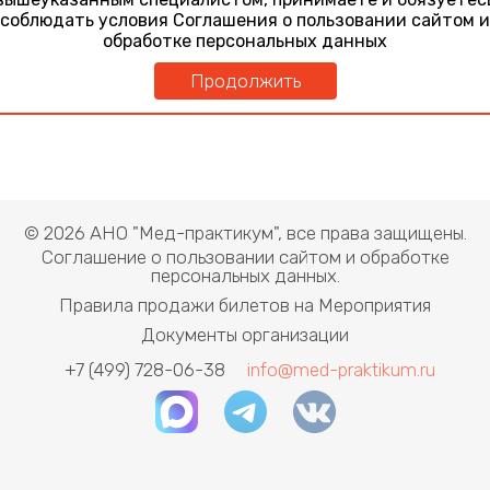
инфекциониста, нейрохирурга
соблюдать условия Соглашения о пользовании сайтом и
28 января 2022
обработке персональных данных
Доклиническая диагностика оптической нейропатии у
детей с ретинобластомой после химиотерапии: роль
Продолжить
оптической когерентной томографии.
© 2026 АНО "Мед-практикум", все права защищены.
Соглашение о пользовании сайтом и обработке
персональных данных.
Правила продажи билетов на Мероприятия
Документы организации
+7 (499) 728-06-38
info@med-praktikum.ru