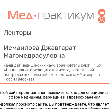
Лекторы
Исмаилова Джавгарат
Магомедрасуловна
кандидат медицинских наук, врач-офтальмолог, ФГБУ
«Национальный медицинский исследовательский
центр глазных болезней им. Гельмгольца» Минздрава
России (Москва)
Участие в конференциях
ный сайт предназначен исключительно для специалист
Актуальные вопросы нейроофтальмологии.
сфере медицины, фармации и здравоохранения
Поражение зрительного нерва: взгляд
должая просмотр сайта, Вы подтверждаете, что являе
офтальмолога, невролога, вирусолога/
вышеуказанным специалистом, принимаете и обязуетес