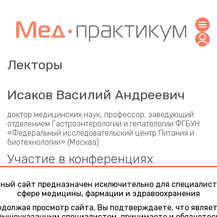
Лекторы
Исаков Василий Андреевич
доктор медицинских наук, профессор, заведующий
отделением Гастроэнтерологии и гепатологии ФГБУН
«Федеральный исследовательский центр Питания и
биотехнологии» (Москва)
Участие в конференциях
Инфекционные заболевания. Тактика ведения
ный сайт предназначен исключительно для специалист
больных в условиях стационара и поликлинического
сфере медицины, фармации и здравоохранения
звена
18 марта 2021
должая просмотр сайта, Вы подтверждаете, что являе
Особые группы пациентов и современные возможности
вышеуказанным специалистом, принимаете и обязуетес