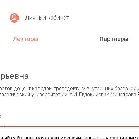
Личный кабинет
Лекторы
Партнеры
Юрьевна
ролог, доцент кафедры пропедевтики внутренних болезней
логический университет им. А.И. Евдокимова» Минздрава 
х
БП
ный сайт предназначен исключительно для специалист