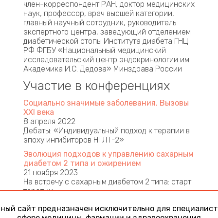
член-корреспондент РАН, доктор медицинских
наук, профессор, врач высшей категории,
главный научный сотрудник, руководитель
экспертного центра, заведующий отделением
диабетической стопы Института диабета ГНЦ
РФ ФГБУ «Национальный медицинский
исследовательский центр эндокринологии им.
Академика И.С. Дедова» Минздрава России
Участие в конференциях
Социально значимые заболевания. Вызовы
ХХI века
8 апреля 2022
Дебаты: «Индивидуальный подход к терапии в
эпоху ингибиторов НГЛТ-2»
Эволюция подходов к управлению сахарным
диабетом 2 типа и ожирением
21 ноября 2023
На встречу с сахарным диабетом 2 типа: старт
терапии
Достижения эндокринологии 21 века
ный сайт предназначен исключительно для специалист
7 декабря 2023
сфере медицины, фармации и здравоохранения