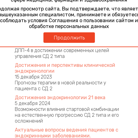
Инновационные возможности
должая просмотр сайта, Вы подтверждаете, что являе
персонифицированного старта и
вышеуказанным специалистом, принимаете и обязуетес
интенсификации терапии сахарного диабета 2
соблюдать условия Соглашения о пользовании сайтом и
типа
обработке персональных данных
Инсульт и когнитивные нарушения у пациентов
сахарным диабетом 2 типа. Терапевтические
Продолжить
возможности
Комплементарные эффекты ингибиторов
ДПП-4 в достижении современных целей
управления СД 2 типа
Достижения и перспективы клинической
эндокринологии
15 декабря 2023
Прогнозы терапии в новой реальности у
пациента с СД 2
Достижения эндокринологии 21 века
5 декабря 2024
Возможности влияния стартовой комбинации
на естественную прогрессию СД 2 типа и его
осложнений
Актуальные вопросы ведения пациентов с
эндокринными заболеваниями.