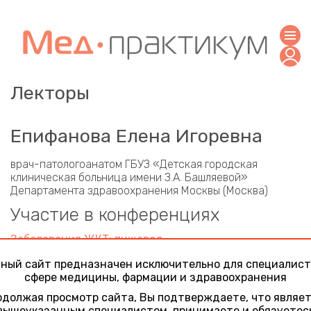
Лекторы
Епифанова Елена Игоревна
врач-патологоанатом ГБУЗ «Детская городская
клиническая больница имени З.А. Башляевой»
Департамента здравоохранения Москвы (Москва)
Участие в конференциях
Заболевания ЖКТ: пищевод
29 марта 2021
ный сайт предназначен исключительно для специалист
Осмотр пищевода в практике детского эндоскописта
сфере медицины, фармации и здравоохранения
Заболевания ЖКТ: желудок
должая просмотр сайта, Вы подтверждаете, что являе
15 мая 2021
вышеуказанным специалистом, принимаете и обязуетес