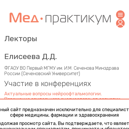
Лекторы
Елисеева Д.Д.
ФГАОУ ВО Первый МГМУ им. И.М. Сеченова Минздрава
России (Сеченовский Университет)
Участие в конференциях
Актуальные вопросы нейроофтальмологии.
Поражение зрительного анализатора: от сетчатки
до зрительной коры
ный сайт предназначен исключительно для специалист
27 января 2023
сфере медицины, фармации и здравоохранения
Особенности клинического течения
демиелинизирующих оптических невритов
должая просмотр сайта, Вы подтверждаете, что являе
вышеуказанным специалистом, принимаете и обязуетес