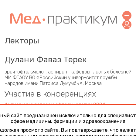
Лекторы
Дулани Фаваз Терек
врач-офтальмолог, аспирант кафедры глазных болезней
МИ ФГАОУ ВО «Российский универ-ситет дружбы
народов имени Патриса Лумумбы», Москва
Участие в конференциях
Актуальные вопросы офтальмологии 2024
8 ноября 2024
ный сайт предназначен исключительно для специалист
Ранние морфофункциональные показатели и
сфере медицины, фармации и здравоохранения
параметры микроциркуляции глазного дна у пациентов
с хронической сердечной недостаточностью
должая просмотр сайта, Вы подтверждаете, что являе
(литературный обзор)
вышеуказанным специалистом, принимаете и обязуетес