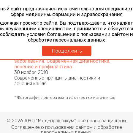
Павловна
ный сайт предназначен исключительно для специалист
доцент кафедры поликлинической терапии ЛФ
сфере медицины, фармации и здравоохранения
ФГАОУ ВО «Первый Московский
должая просмотр сайта, Вы подтверждаете, что являе
государственный медицинский университет
вышеуказанным специалистом, принимаете и обязуетес
им. И.М. Сеченова» Минздрава России
соблюдать условия Соглашения о пользовании сайтом и
(Москва)
обработке персональных данных
Участие в конференциях
Продолжить
Респираторные инфекции и бронхолегочные
заболевания. Современная диагностика,
лечение и профилактика
30 ноября 2018
Современные принципы диагностики и
лечения кашля
* Фотография лектора взята из открытых источников
© 2026 АНО "Мед-практикум", все права защищены.
Соглашение о пользовании сайтом и обработке
персональных данных.