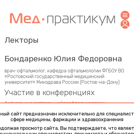
Лекторы
Бондаренко Юлия Федоровна
врач-офтальмолог, кафедра офтальмологии ФГБОУ ВО
«Ростовский государственный медицинский
университет» Минздрава России (Ростов-на-Дону)
Участие в конференциях
Актуальные вопросы нейроофтальмологии.
Поражение зрительного анализатора: от сетчатки
ный сайт предназначен исключительно для специалист
до зрительной коры
сфере медицины, фармации и здравоохранения
27 января 2023
Клинический случай каротидно-кавернозного соустья
должая просмотр сайта, Вы подтверждаете, что являе
или доброкачественного синдрома Толоса-Ханта
вышеуказанным специалистом, принимаете и обязуетес