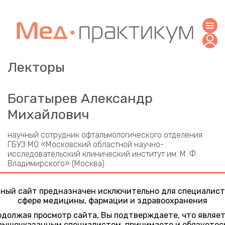
Лекторы
Богатырев Александр
Михайлович
научный сотрудник офтальмологического отделения
ГБУЗ МО «Московский областной научно-
исследовательский клинический институт им. М. Ф.
Владимирского» (Москва)
Участие в конференциях
ный сайт предназначен исключительно для специалист
Актуальные вопросы офтальмологии
сфере медицины, фармации и здравоохранения
18 ноября 2022
должая просмотр сайта, Вы подтверждаете, что являе
Чем может помочь генетик офтальмоонкологу?
вышеуказанным специалистом, принимаете и обязуетес