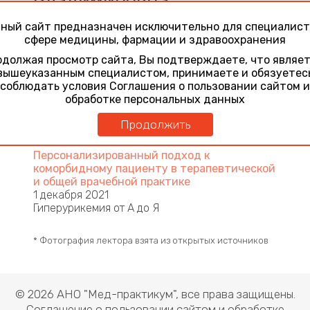
Владимировна
ный сайт предназначен исключительно для специалист
кандидат медицинских наук, секретарь
сфере медицины, фармации и здравоохранения
Российского медицинского общества по
артериальной гипертонии, старший научный
должая просмотр сайта, Вы подтверждаете, что являе
сотрудник отдела гипертонии ФГБУ
вышеуказанным специалистом, принимаете и обязуетес
«Национальный медицинский
соблюдать условия Соглашения о пользовании сайтом и
исследовательский центр кардиологиии»
обработке персональных данных
Минздрава России (Москва)
Продолжить
Участие в конференциях
Персонализированный подход к
коморбидному пациенту в терапевтической
и общей врачебной практике
1 декабря 2021
Гиперурикемия от А до Я
* Фотография лектора взята из открытых источников
© 2026 АНО "Мед-практикум", все права защищены.
Соглашение о пользовании сайтом и обработке