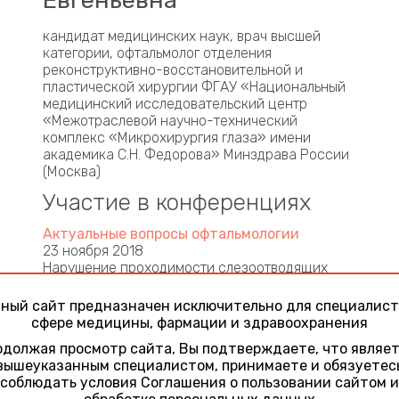
Евгеньевна
кандидат медицинских наук, врач высшей
категории, офтальмолог отделения
реконструктивно-восстановительной и
пластической хирургии ФГАУ «Национальный
медицинский исследовательский центр
«Межотраслевой научно-технический
комплекс «Микрохирургия глаза» имени
академика С.Н. Федорова» Минздрава России
(Москва)
Участие в конференциях
Актуальные вопросы офтальмологии
23 ноября 2018
Нарушение проходимости слезоотводящих
путей у детей: особенности диагностики
и лечения
ный сайт предназначен исключительно для специалист
сфере медицины, фармации и здравоохранения
Актуальные вопросы нейроофтальмологии.
Зрительный анализатор: анатомия,
должая просмотр сайта, Вы подтверждаете, что являе
физиология, патология
вышеуказанным специалистом, принимаете и обязуетес
24 января 2020
соблюдать условия Соглашения о пользовании сайтом и
Доклад. Опыт применения ботулотоксина в