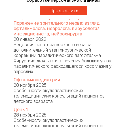
обработке персональных данных
случаях приобретенного содружественного
косоглазия у взрослых.
Продолжить
Актуальные вопросы нейроофтальмологии.
Поражение зрительного нерва: взгляд
офтальмолога, невролога, вирусолога/
инфекциониста, нейрохирурга
28 января 2022
Рецессия леватора верхнего века как
дополнительный этап хирургической
коррекции паралитического лагофтальма
Хирургическая тактика лечения больших углов
паралитического расходящегося косоглазия у
взрослых
Офтальмопедиатрия
28 ноября 2025
Особенности окулопластических
телемедицинских консультаций пациентов
детского возраста
День 1
28 ноября 2025
Особенности окулопластических
телемедицинских консультаций пациентов