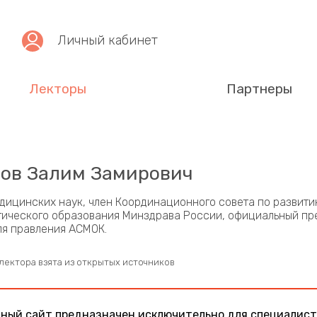
Личный кабинет
Лекторы
Партнеры
ов Залим Замирович
дицинских наук, член Координационного совета по развит
ического образования Минздрава России, официальный пре
я правления АСМОК.
лектора взята из открытых источников
ный сайт предназначен исключительно для специалист