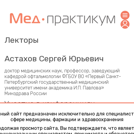
Лекторы
Астахов Сергей Юрьевич
доктор медицинских наук, профессор, заведующий
кафедрой офтальмологии ФГБОУ ВО «Первый Санкт-
Петербургский государственный медицинский
университет имени академика И.П. Павлова»
Минздрава России
Участие в конференциях
ный сайт предназначен исключительно для специалист
Актуальные вопросы офтальмологии 2025
сфере медицины, фармации и здравоохранения
7 ноября 2025
Факоэмульсификация с низким уровнем ВГД:
должая просмотр сайта, Вы подтверждаете, что являе
современные представления.
вышеуказанным специалистом, принимаете и обязуетес