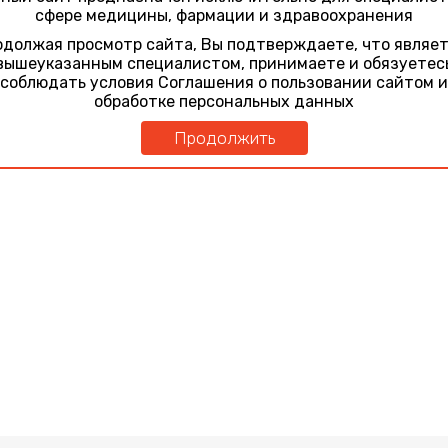
025
сфере медицины, фармации и здравоохранения
еский кератит: от теории к реальной клинической практике
должая просмотр сайта, Вы подтверждаете, что являе
вышеуказанным специалистом, принимаете и обязуетес
025
соблюдать условия Соглашения о пользовании сайтом и
еский кератит: от теории к реальной клинической практике
обработке персональных данных
Продолжить
лектора взята из открытых источников