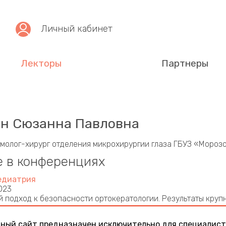
Личный кабинет
Лекторы
Партнеры
н Сюзанна Павловна
молог-хирург отделения микрохирургии глаза ГБУЗ «Мороз
е в конференциях
едиатрия
023
 подход к безопасности ортокератологии. Результаты кру
ия
едиатрия
ный сайт предназначен исключительно для специалист