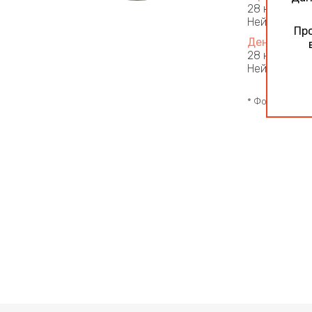
28 ноября 2
Нейротрофич
Про
День 1
28 ноября 2
Нейротрофич
* Фотография 