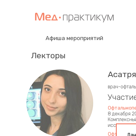
Афиша мероприятий
Лекторы
Асатря
врач-офталь
Участи
Офтальмоп
8 декабря 2
Комплексный
исследован
Офтальмоп
Дан