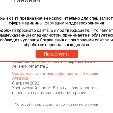
Тинович
доктор медицинских наук, профессор, доцент
кафедры терапии и профболезней ФГАОУ ВО
ный сайт предназначен исключительно для специалист
«Первый Московский государственный
сфере медицины, фармации и здравоохранения
медицинский университет им. И.М. Сеченова»
Минздрава России (Москва)
должая просмотр сайта, Вы подтверждаете, что являе
вышеуказанным специалистом, принимаете и обязуетес
Участие в конференциях
соблюдать условия Соглашения о пользовании сайтом и
обработке персональных данных
Социально значимые заболевания. Вызовы
XXI века. 2-й день.
Продолжить
9 апреля 2021
Современные возможности и перспективы в
лечении гепатита В.
Социально значимые заболевания. Вызовы
ХХI века
8 апреля 2022
Хронический гепатит В: новые возможности и
перспективы противовирусной терапии
* Фотография лектора взята из открытых источников