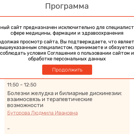
Программа
11:00 – 11:45
ный сайт предназначен исключительно для специалист
Рациональный выбор пробиотика при
сфере медицины, фармации и здравоохранения
заболеваниях ЖКТ
должая просмотр сайта, Вы подтверждаете, что являе
Ардатская Мария Дмитриевна
вышеуказанным специалистом, принимаете и обязуетес
соблюдать условия Соглашения о пользовании сайтом и
обработке персональных данных
–
Продолжить
Ответы на вопросы
11:50 – 12:50
Болезни желудка и билиарные дискинезии:
взаимосвязь и терапевтические
возможности
Буторова Людмила Ивановна
–