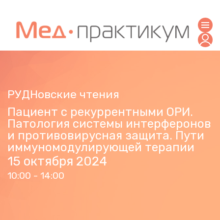
РУДНовские чтения
Пациент с рекуррентными ОРИ.
Патология системы интерферонов
и противовирусная защита. Пути
иммуномодулирующей терапии
15 октября 2024
10:00 - 14:00