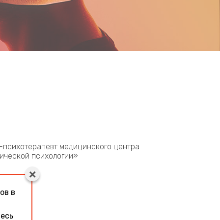
ч-психотерапевт медицинского центра
нической психологии»
ов в
тесь