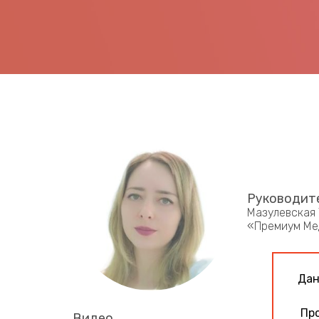
Руководите
Мазулевская 
«Премиум Мед
Дан
Про
Видео