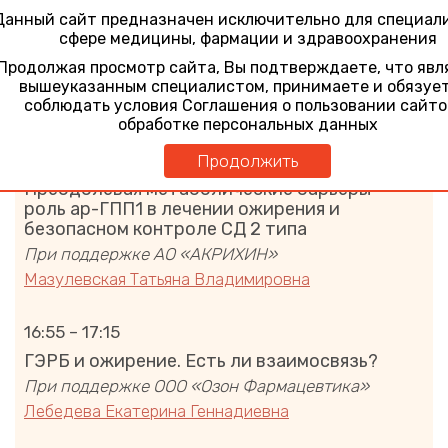
16:05 – 16:35
Данный сайт предназначен исключительно для специал
сфере медицины, фармации и здравоохранения
Борьба с ожирением или свобода
стройности? Как питаться пациенту с
Продолжая просмотр сайта, Вы подтверждаете, что явл
избыточным весом
вышеуказанным специалистом, принимаете и обязуе
соблюдать условия Соглашения о пользовании сайто
Мазулевская Татьяна Владимировна
обработке персональных данных
16:35 – 16:55
Продолжить
Преодолевая метаболические барьеры —
роль ар-ГПП1 в лечении ожирения и
безопасном контроле СД 2 типа
При поддержке АО «АКРИХИН»
Мазулевская Татьяна Владимировна
16:55 – 17:15
ГЭРБ и ожирение. Есть ли взаимосвязь?
При поддержке ООО «Озон Фармацевтика»
Лебедева Екатерина Геннадиевна