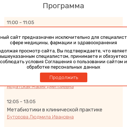
Программа
11:00 – 11:05
Открытие школы. Вступительное слово
ный сайт предназначен исключительно для специалист
Ардатская Мария Дмитриевна
сфере медицины, фармации и здравоохранения
должая просмотр сайта, Вы подтверждаете, что являе
11:05 – 12:05
вышеуказанным специалистом, принимаете и обязуетес
Про-, пре- и метабиотики как средства
соблюдать условия Соглашения о пользовании сайтом и
таргетной терапии заболеваний ЖКТ
обработке персональных данных
При поддержке компаний ООО «БИОКОДЕКС», АО
Продолжить
«РАНБАКСИ»
Ардатская Мария Дмитриевна
12:05 – 13:05
Метабиотики в клинической практике
Буторова Людмила Ивановна