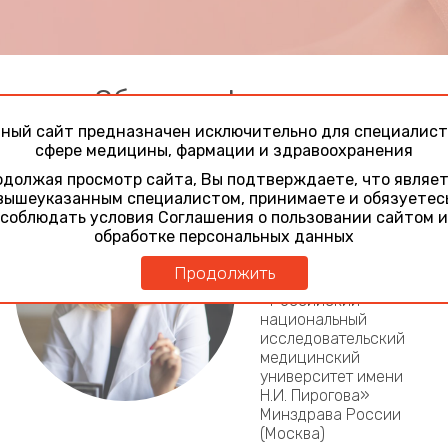
Общая информация
ный сайт предназначен исключительно для специалист
Модератор:
сфере медицины, фармации и здравоохранения
Петунина Валентина
должая просмотр сайта, Вы подтверждаете, что являе
Вадимовна — кандидат
вышеуказанным специалистом, принимаете и обязуетес
медицинских наук,
соблюдать условия Соглашения о пользовании сайтом и
доцент кафедры
обработке персональных данных
кожных болезней и
косметологии ФДПО
Продолжить
ФГАОУ ВО
«Российский
национальный
исследовательский
медицинский
университет имени
Н.И. Пирогова»
Минздрава России
(Москва)