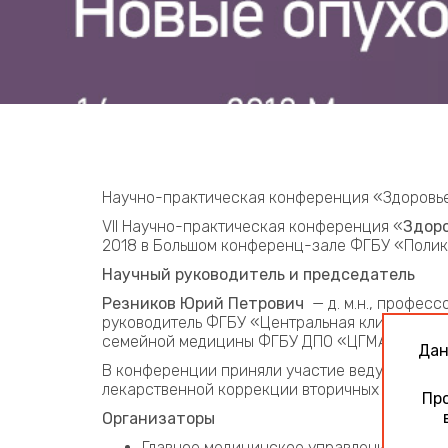
Научно-практическая конференция «Здоровье
VII Научно-практическая конференция «
Здоро
2018 в Большом конференц-зале ФГБУ «Поли
Научный руководитель и председатель
Резников Юрий Петрович
— д. м.н., профес
руководитель ФГБУ «Центральная клиническа
семейной медицины ФГБУ ДПО «ЦГМА» УД Пре
Дан
В конференции приняли участие ведущие спе
лекарственной коррекции вторичных иммунод
Про
Организаторы
Главное медицинское управление Упра