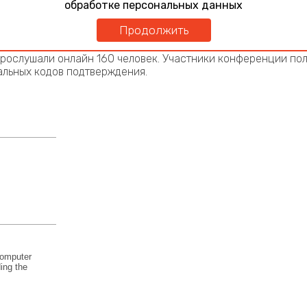
обработке персональных данных
ца с поликлиникой» Управления делами Президента Росс
ая медицинская академия» Управления делами Президента
Продолжить
рослушали онлайн 160 человек. Участники конференции пол
альных кодов подтверждения.