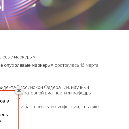
олевые маркеры»
е опухолевые маркеры
» состоялась 16 марта
езидента Российской Федерации, научный
 курса лабораторной диагностики кафедры
ицины МГУ
ов в
вирусных и бактериальных инфекций, а также
тесь
ь