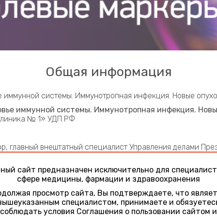
Общая информация
 иммунной системы. Иммунотропная инфекция. Новые опух
вье иммунной системы. Иммунотропная инфекция. Новы
клиника № 1» УДП РФ
сор, главный внештатный специалист Управления делами Пр
я больница с поликлиникой» УД Президента РФ, профессор
зидента РФ, профессор факультета фундаментальной мед
ный сайт предназначен исключительно для специалист
сфере медицины, фармации и здравоохранения
циалисты в области диагностики и лечения иммунотропных 
ефицитов.
должая просмотр сайта, Вы подтверждаете, что являе
вышеуказанным специалистом, принимаете и обязуетес
соблюдать условия Соглашения о пользовании сайтом и
вления делами Президента Российской Федерации