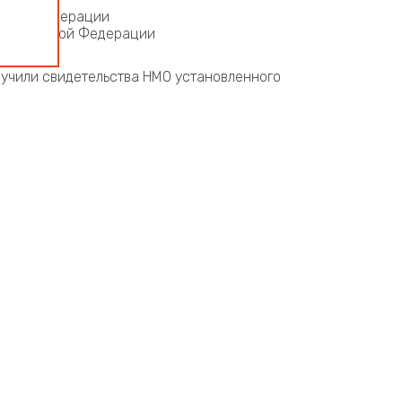
ийской Федерации
 Российской Федерации
учили свидетельства НМО установленного