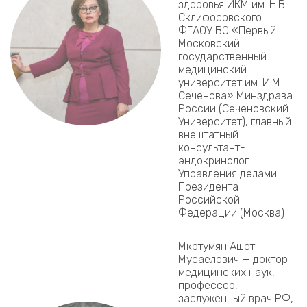
здоровья ИКМ им. Н.В.
Склифосовского
ФГАОУ ВО «Первый
Московский
государственный
медицинский
университет им. И.М.
Сеченова» Минздрава
России (Сеченовский
Университет), главный
внештатный
консультант-
эндокринолог
Управления делами
Президента
Российской
Федерации (Москва)
Мкртумян Ашот
Мусаелович — доктор
медицинских наук,
профессор,
заслуженный врач РФ,