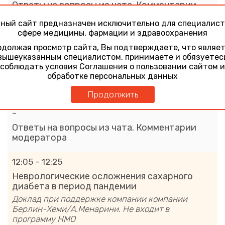
Ответы на вопросы из чата. Комментарии
модератора
ный сайт предназначен исключительно для специалист
сфере медицины, фармации и здравоохранения
11:20 – 12:00
должая просмотр сайта, Вы подтверждаете, что являе
Предупреждая сердечно-сосудистые
вышеуказанным специалистом, принимаете и обязуетес
исходы в жизни пациента с сахарным
соблюдать условия Соглашения о пользовании сайтом и
диабетом
обработке персональных данных
Петунина Нина Александровна
Продолжить
–
Ответы на вопросы из чата. Комментарии
модератора
12:05 – 12:25
Неврологические осложнения сахарного
диабета в период пандемии
Доклад при поддержке компании компании
Берлин-Хеми/А.Менарини. Не входит в
программу НМО