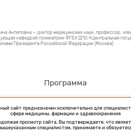
на Антиповна — доктор медицинских наук, профессор, чле
едующая кафедрой психиатрии ФГБУ ДПО «Центральная гос
делами Президента Российской Федерации (Москва)
Программа
ии COVID-19: вопросы психического здоровья насе
иповна
ный сайт предназначен исключительно для специалист
сфере медицины, фармации и здравоохранения
должая просмотр сайта, Вы подтверждаете, что являе
е подходы к ведению пациентов с синдромом мягк
вышеуказанным специалистом, принимаете и обязуетес
Ивановна