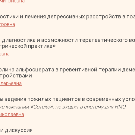
Дмитриевна
остики и лечения депрессивных расстройств в по
тровна
диагностика и возможности терапевтического в
трической практике»
овна
олина альфосцерата в превентивной терапии деме
стройствами
лерьевна
ы ведения пожилых пациентов в современных усл
е компании «Сотекс», не входит в систему для НМО
иколаевна
 и дискуссия