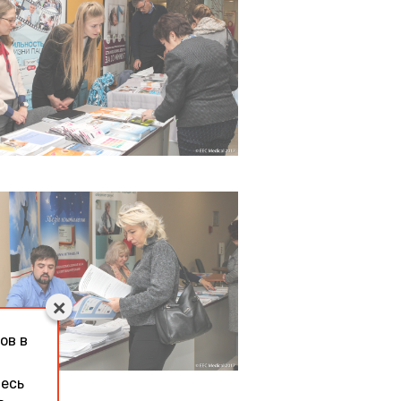
ов в
тесь
ь