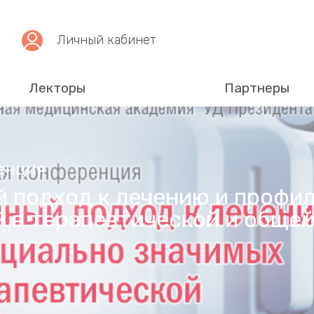
Личный кабинет
Лекторы
Партнеры
енция
 подход к лечению и профил
 в терапевтической и общей