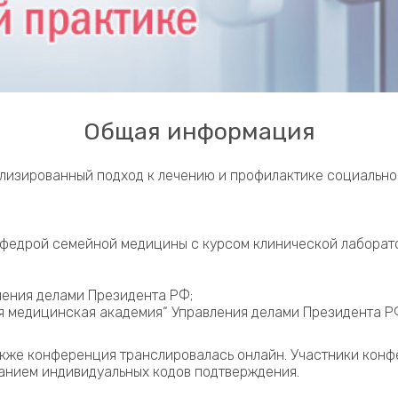
Общая информация
изированный подход к лечению и профилактике социально
афедрой семейной медицины с курсом клинической лабора
ления делами Президента РФ;
я медицинская академия“ Управления делами Президента Р
кже конференция транслировалась онлайн. Участники конф
занием индивидуальных кодов подтверждения.