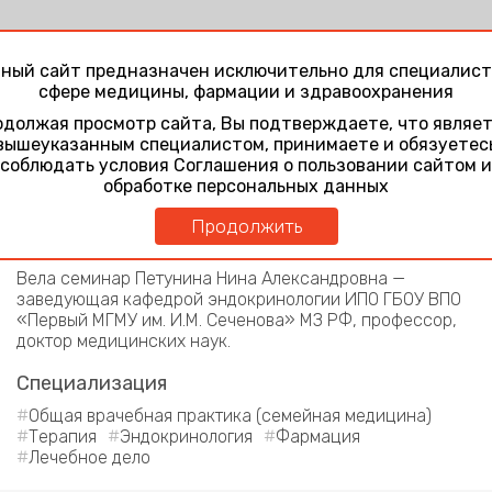
ный сайт предназначен исключительно для специалист
сфере медицины, фармации и здравоохранения
Общая информация
должая просмотр сайта, Вы подтверждаете, что являе
вышеуказанным специалистом, принимаете и обязуетес
2 июня 2015 года в г. Москва в ФГБУ «Поликлиника № 1»
соблюдать условия Соглашения о пользовании сайтом и
УДП РФ состоялся интерактивный семинар «Новое
обработке персональных данных
поколение препаратов инсулина — современная
Продолжить
реальность в лечении сахарного диабета» при участии
компании Ново Нордиск.
Вела семинар Петунина Нина Александровна —
заведующая кафедрой эндокринологии ИПО ГБОУ ВПО
«Первый МГМУ им. И.М. Сеченова» МЗ РФ, профессор,
доктор медицинских наук.
Специализация
Общая врачебная практика (семейная медицина)
Терапия
Эндокринология
Фармация
Лечебное дело