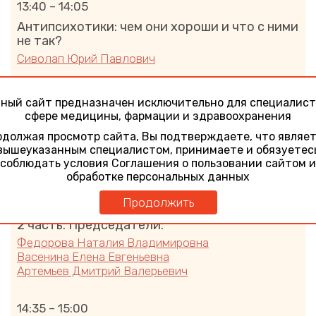
13:40 – 14:05
Антипсихотики: чем они хороши и что с ними
не так?
Сиволап Юрий Павлович
14:05 – 14:25
ный сайт предназначен исключительно для специалист
Дискуссия. Ответы на вопросы
сфере медицины, фармации и здравоохранения
должая просмотр сайта, Вы подтверждаете, что являе
вышеуказанным специалистом, принимаете и обязуетес
14:25 – 14:35
соблюдать условия Соглашения о пользовании сайтом и
Перерыв
обработке персональных данных
Продолжить
–
2 часть. Председатели:
Федорова Наталия Владимировна
Васенина Елена Евгеньевна
Артемьев Дмитрий Валерьевич
14:35 – 15:00