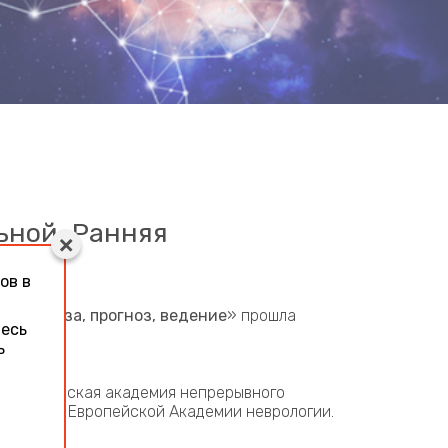
ьной. Ранняя
»
ов в
 диагноза, прогноз, ведение
» прошла
тесь
ь
я медицинская академия непрерывного
ий, член Европейской Академии неврологии.