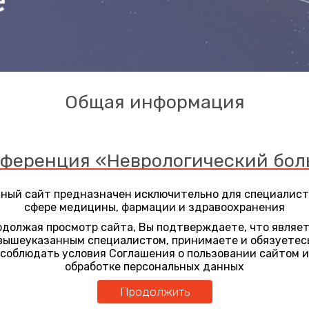
Общая информация
ференция «Неврологический бол
ание диагноза, прогноз, ведение
ный сайт предназначен исключительно для специалист
сфере медицины, фармации и здравоохранения
гический больной. Ранняя диагностика, формулирование
должая просмотр сайта, Вы подтверждаете, что являе
ы
вышеуказанным специалистом, принимаете и обязуетес
соблюдать условия Соглашения о пользовании сайтом и
обработке персональных данных
р, заведующий кафедрой неврологии ФГБОУ ДПО «Российска
России, руководитель Центра экстрапирамидных заболеван
Продолжить