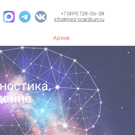
+7 (499) 728-06-38
info@med-praktikum.ru
Архив
ностика,
дение