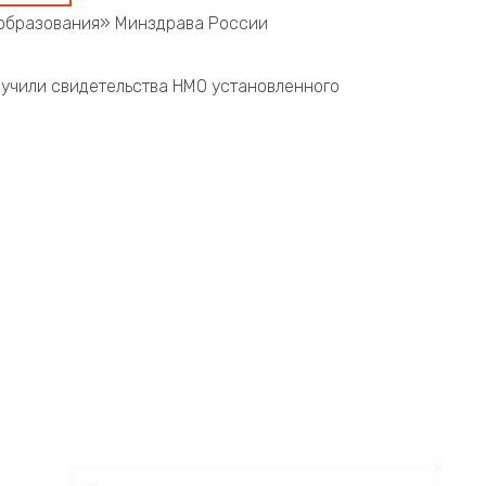
образования» Минздрава России
учили свидетельства НМО установленного
Получать приглашения на мероприятия
*