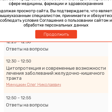
сфере медицины, фармации и здравоохранения
12:05 – 12:25
должая просмотр сайта, Вы подтверждаете, что являе
Опыт применения метабиотиков при
вышеуказанным специалистом, принимаете и обязуетес
некоторых функциональных заболеваниях
соблюдать условия Соглашения о пользовании сайтом и
кишечника
обработке персональных данных
Масловский Леонид Витальевич
Продолжить
12:25 – 12:30
Ответы на вопросы
12:30 – 12:50
Цитопротекция и современные возможности
лечения заболеваний желудочно-кишечного
тракта
Минушкин Олег Николаевич
12:50 – 12:55
Ответы на вопросы